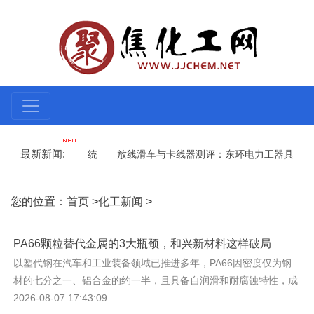
最新新闻:
废液收集的完整系统
放线滑车与卡线器测评：东环电力工器具解析
量难题｜科戈 CWZ 阻抗谱物位开关
智泰柯云：光纤传感技术赋能
您的位置：
首页
>
化工新闻
>
PA66颗粒替代金属的3大瓶颈，和兴新材料这样破局
以塑代钢在汽车和工业装备领域已推进多年，PA66因密度仅为钢
材的七分之一、铝合金的约一半，且具备自润滑和耐腐蚀特性，成
为减重降本的热门
2026-08-07 17:43:09