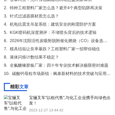
2.
特种工程塑料厂家怎么选？避开4个典型陷阱再决策
3.
针式过滤器膜材质怎么选？
4.
机电抗震支吊架系统：建筑安全的刚需防护方案
5.
KGK喷码机深度测评：不堵喷头背后的技术逻辑
6.
2026年沈阳活性炭吸附脱附催化燃烧（CO）设备选购盘点 博益环保及行业梯队梳理
7.
模具结垢让良率暴跌？工程塑料厂家一招帮你稳住
8.
液体闪烁计数结果不稳定？
9.
全氟醚橡胶板厂家：四十年专业技术解决极限密封难题
10.
碳酸钙母粒市场新锐：枫泰新材料的技术突破与应用实践
精彩
文章
宝骊叉车“以租代售”,与化工企业携手向绿色出
发！
2023-12-27 13:44:42