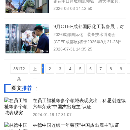
题在中日跨境物流领域，超大件家具、
设备等大件货物的运输始终存在多重现
2026-08-03 14:12:50
实障碍。行业普遍面临的痛点包
9月CTEF成都国际化工装备展，对
接西南百万化工设备采购
2026成都国际化工装备技术博览会
(CTEF成都展)将于2026年9月21-23日
在成都世纪城新国际会展中心重磅举
2026-07-31 14:35:25
行。本届展会立足川渝万亿级化工与新
能
38172
上
2
3
4
5
6
7
8
9
1
条
一
图文
推荐
页
在员工福祉等多个领域表现突出，科思创连续
六年荣获“中国杰出雇主”认证
2024-01-19 17:31:07
林德中国连续十年荣获“中国杰出雇主”认证