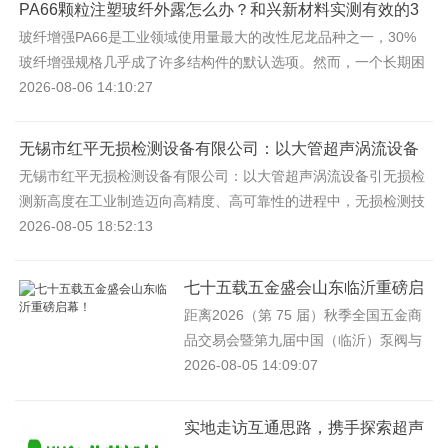
PA66颗粒注塑玻纤外露怎么办？和兴新材料实测有效的3
招
玻纤增强PA66是工业领域使用量最大的改性尼龙品种之一，30%
玻纤增强规格几乎成了许多结构件的默认选项。然而，一个长期困
扰注塑厂和模具车
2026-08-06 14:10:27
无锡市红平无损检测设备有限公司：以大管超声涡流设备
引无损检测
无锡市红平无损检测设备有限公司：以大管超声涡流设备引无损检
测新高度在工业制造迈向高精度、高可靠性的进程中，无损检测技
术成为保障产品
2026-08-05 18:52:13
七十五载五金盛会山东临沂重磅启
幕！
距离2026（第 75 届）秋季全国五金商
品交易会暨第九届中国（临沂）泵阀与
电机交易会开幕仅剩30天时间！七十五
2026-08-05 14:09:07
载匠心铸辉煌，作为国
实地走访互通思路，携手探索超声