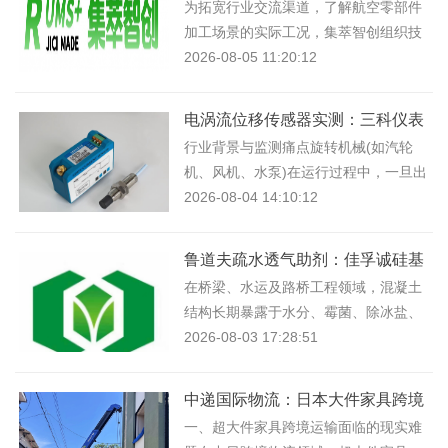
波加工途径
为拓宽行业交流渠道，了解航空零部件
加工场景的实际工况，集萃智创组织技
术、商务相关工作人员前往湖南航越开
2026-08-05 11:20:12
展实地走访，双方围绕超声波机
电涡流位移传感器实测：三科仪表
振动监测优势解析
行业背景与监测痛点旋转机械(如汽轮
机、风机、水泵)在运行过程中，一旦出
现异常振动或超速，极易导致设备结构
2026-08-04 14:10:12
损伤，甚至引发毁灭性事故。传
鲁道夫疏水透气助剂：佳孚诚硅基
防护体系解析
在桥梁、水运及路桥工程领域，混凝土
结构长期暴露于水分、霉菌、除冰盐、
硫酸盐及氯离子等复合侵蚀环境中，钢
2026-08-03 17:28:51
筋锈蚀、混凝土碳化及冻融损伤
中递国际物流：日本大件家具跨境
安装解决方案
一、超大件家具跨境运输面临的现实难