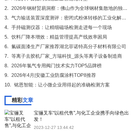
2.
2026年钢材贸易洞察：佛山作为全球钢材集散地的独特优势
3.
气力输送装置深度测评：密闭式粉体转移的工业化解决方案
4.
手持磁测仪器：让精细磁场检测走进每一个现场
5.
饮料厂降本增效：精益管理提高产线效率困局
6.
氟碳面漆生产厂家推荐湖北菲诺特高分子材料有限公司
7.
等离子去胶机厂家_方瑞科技_源头等离子设备制造商
8.
2026年氯气专用阀门技术实力TOP5品牌榜
9.
2026年4月|安徽工业防腐涂料TOP8推荐
10.
铭恩智能：让小微企业用得起的准确检测方案
精彩
文章
宝骊叉车“以租代售”,与化工企业携手向绿色出
发！
2023-12-27 13:44:42