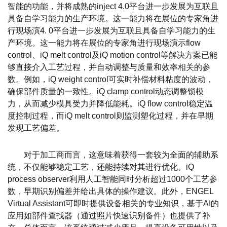
智能的功能，并将成熟的inject 4.0平台进一步发展为互联且
具备自学习能力的生产环境。这一能力将在展位的专家角进
行现场演4. 0平台进一步发展为互联且具备自学习能力的生
产环境。这一能力将在展位的专家角进行现场演示flow
control、iQ melt control及iQ motion control等解决方案已能
够直接介入工艺过程，并自动调整与质量和效率相关的参
数。例如，iQ weight control可实时补偿材料粘度的波动，
确保部件质量的一致性。iQ clamp control动态调整锁模
力，从而减少模具受力并降低能耗。iQ flow control稳定温
度控制过程，而iQ melt control则监测塑化过程，并在早期
发现工艺偏差。
对于加工商而言，这意味着获得一套较为全面的辅助系
统，不仅能够稳定工艺，还能持续对其进行优化。iQ
process observer利用人工智能同时分析超过1000个工艺参
数，早期识别偏差并给出具体的操作建议。此外，ENGEL
Virtual Assistant可即时提供设备相关的专业知识，基于AI的
应用如部件查找器（通过照片快速识别备件）也提供了补