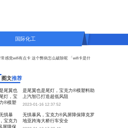
国际化工
觉wifi有点卡 这个弊病怎么破除呢 「wifi卡是什么原因怎么解决」
东
图文
推荐
是尾翼也是尾灯，宝克力®模塑料助
上汽智己打造超低风阻
2023-01-16 12:37:52
无惧暴风，宝克力®风屏障保障克罗
地亚跨海大桥行车安全