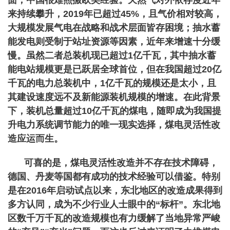
面，中国很难照搬欧美经验。天然气对外依存度近年
来持续攀升，2019年已超过45%，且气价相对较高，
大规模发展气电在战略和战术层面皆存困境；抽水蓄
能发电则受制于站址资源等因素，近年来增速十分缓
慢。虽然二者总装机现已超过1亿千瓦，其中抽水蓄
能电站规模更是已跃居全球首位，但在我国超过20亿
千瓦的电力总装机中，1亿千瓦的规模还是太小，且
其建设速度远不及新能源装机规模的增速。在此背景
下，装机总量超过10亿千瓦的煤电，随即成为我国提
升电力系统调节能力的唯一现实选择，煤电灵活性改
造应运而生。
可喜的是，煤电灵活性改造并不存在技术障碍，
德国、丹麦等国都有成功的技术经验可以借鉴。特别
是在2016年启动试点以来，东北地区的改造成果得到
多方认同，成为不少行业人士眼中的“标杆”。东北地
区数千万千瓦的改造规模也有力缓解了当地异常严峻