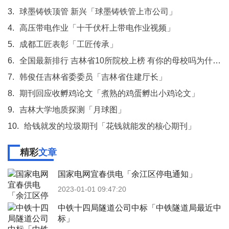
3.
球墨铸铁顶管 新兴「球墨铸铁管上市公司」
4.
高压带电作业「十千伏杆上带电作业视频」
5.
成都工匠表彰「工匠传承」
6.
全国最新排行 吉林省10所院校上榜 有你的母校吗为什么「吉林省所有大学名单」
7.
韩俊任吉林省委委员「吉林省住建厅长」
8.
期刊回应收孵鸡论文「煮熟的鸡蛋孵出小鸡论文」
9.
吉林大学地质探测「月球图」
10.
给钱就发的垃圾期刊「花钱就能发的核心期刊」
精彩
文章
国家电网宜春供电「余江区停电通知」
2023-01-01 09:47:20
中铁十四局隧道公司中标「中铁隧道局最近中
标」