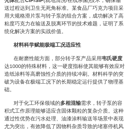
壳体
配合
CIP/SIP
(就地清洗/在线杀菌)技术，确保输
送过程达到卫生无死角标准。某食品厂巧克力项目采
用大规格滑片泵与转子泵的组合方案，成功解决了高
粘度巧克力在输送及脱离环节的技术难题，证明了系
统化解决方案的实战价值。
材料科学赋能极端工况适应性
在耐磨性能方面，部分转子泵产品采用
韦氏硬度
达1000的特殊材料，这一硬度指标使其能够有效应对
造纸涂料等高磨蚀性介质的持续冲刷。材料科学的突
破为设备在极端工况下的长期稳定运行提供了物理基
础。
对于化工环保领域的
多相混输
需求，转子泵的容
积式工作原理能够适应含固体颗粒的复杂介质。这种
通过性优势在污水处理、油漆涂料输送等场景中表现
尤为突出，有效降低了因物料杂质导致的堵塞停机风