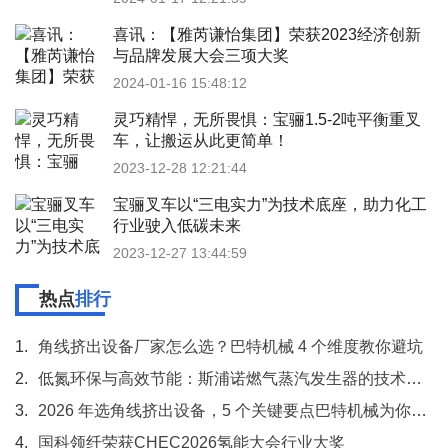
喜讯：【雅芮谦怡集团】荣获2023经济创新
与品牌发展大会三项大奖
2024-01-16 15:48:12
灵巧精悍，无所畏惧：宝骊1.5-2吨平衡重叉
车，让搬运从此更简单！
2023-12-28 12:21:44
宝骊叉车以“三电实力”为技术底座，助力化工
行业驶入低碳未来
2023-12-27 13:44:59
热点
排行
1.
角线挤出设备厂家怎么选？巴特机械 4 个维度教你避坑
2.
低氮环保与高效节能：斯浦诺燃气蒸汽发生器的技术突破
3.
2026 年选角线挤出设备，5 个关键要点巴特机械为你梳理
4.
国科领纤荣获CHEC2026氢能大会行业大奖