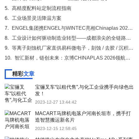
5.
高精度配料站定制流程指南
6.
工业场景灵活降温方案
7.
ENGEL集团携ENGEL与WINTEC亮相Chinaplas 2026，助力加工商提升效率、稳定性与成本控制
8.
工业设计如何驱动制造业转型——成都浪尖的全链路实践
9.
等离子刻蚀机厂家直供易科微电子，刻蚀 / 去胶 / 沉积设备
10.
智汇新材，链创未来：京博CHINAPLAS 2026领航登场，以“专精特新”定义产业升维新路径
精彩
文章
宝骊叉车“以租代售”,与化工企业携手向绿色出
发！
2023-12-27 13:44:42
MACART马牌机电落户河南长垣市，携手打
造智慧搬运新名片
2023-12-15 12:58:45